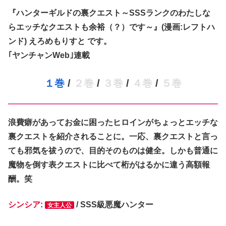
『ハンターギルドの裏クエスト
～SSSランクのわたしな
らエッチなクエストも余裕（？）です～
』(漫画:レフトハ
ンド) えろめもりすと です。
｢ヤンチャンWeb｣連載
１巻
/
２巻
/
３巻
/
４巻
/
５巻
浪費癖があってお金に困ったヒロインがちょっとエッチな
裏クエストを紹介されることに。一応、裏クエストと言っ
ても邪気を祓うので、目的そのものは健全。しかも普通に
魔物を倒す表クエストに比べて桁がはるかに違う高額報
酬。笑
シンシア
:
/ SSS級悪魔ハンター
女主人公