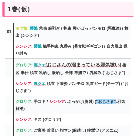
1巻(仮)
モブ娘
:
襲撃
悲鳴 服剥ぎ / 拘束 脚かぱっ パンモロ (悪魔達) / 救
01
出 (シンシア)
シンシア
:
襲撃
触手拘束 丸呑み (暴食獣ギギゴン) / 自力脱出 返
り討ち
おじさんの溜まっている邪気祓い]
グロリア
:
裏クエ
[
接
客 奉仕 脱衣 乳晒し 股晒し 全裸 竿撫で / 乳揉み (“おじさま”)
シンシア
:
裏クエ
脱衣 下着姿 パンモロ 乳首ガード(テープ) (“お
じさま”)
グロリア
: 手コキ /
シンシア
: ぶっかけ(胸射) (
“おじさま”
:邪気
解消)
シンシア
: キス (グロリア)
グロリア
: ご褒美 首吸い 指マン(服越し) 痙攣♡ (アヌニム)