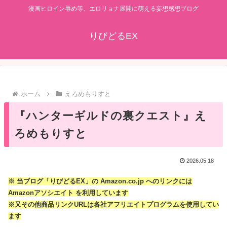
漫画ヒロイン辱め等、エロリョナ展開に萌える妄想感想ブログ
りびどるEX
ホーム
えろめもりすと
『ハンターギルドの裏クエスト』え
ろめもりすと
2026.05.18
※ 当ブログ「りびどるEX」の Amazon.co.jp へのリンクには
Amazonアソシエイト を利用しています
※又その他商品リンクURLは各社アフリエイトプログラムを­使用してい
ます