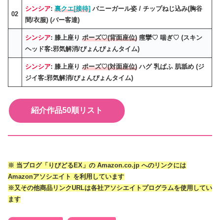
シンシア
:
裏クエ[接待]
バニーガール姿 / チップねじ込み(胸谷
02
間/衣服) (バー客達)
シンシア
: 膝上座り
ポーズ♡(背面座位)
痙攣♡ 喘ぎ♡ (スキン
ヘッド客:邪気解消/ぴょんぴょんタイム)
シンシア
: 膝上座り
ポーズ♡(対面座位)
ハグ 乳ぱふ 肌舐め (ジ
ジイ客:邪気解消/ぴょんぴょんタイム)
紹介作品50順リスト
※ 当ブログ「りびどるEX」の Amazon.co.jp へのリンクには
Amazonアソシエイト を利用しています
※又その他商品リンクURLは各社アソシエイトプログラムを­使用してい
ます